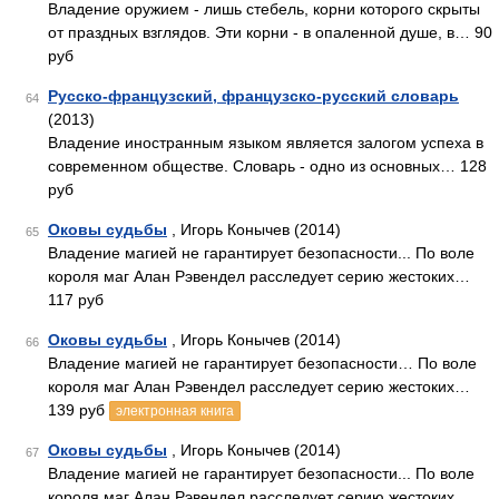
Владение оружием - лишь стебель, корни которого скрыты
от праздных взглядов. Эти корни - в опаленной душе, в… 90
руб
Русско-французский, французско-русский словарь
64
(2013)
Владение иностранным языком является залогом успеха в
современном обществе. Словарь - одно из основных… 128
руб
Оковы судьбы
, Игорь Конычев (2014)
65
Владение магией не гарантирует безопасности... По воле
короля маг Алан Рэвендел расследует серию жестоких…
117 руб
Оковы судьбы
, Игорь Конычев (2014)
66
Владение магией не гарантирует безопасности… По воле
короля маг Алан Рэвендел расследует серию жестоких…
139 руб
электронная книга
Оковы судьбы
, Игорь Конычев (2014)
67
Владение магией не гарантирует безопасности... По воле
короля маг Алан Рэвендел расследует серию жестоких…