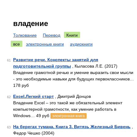
владение
Толкование
Перевод
Книги
все
электронные книги
аудиокниги
Развитие речи. Конспекты занятий для
61
подготовительной группы
, Кыласова Л.Е. (2017)
Владение грамотной речью и умение выразить свои мысли
- это необходимые навыки для будущих первоклассников…
178 руб
Excel.Легкий старт
, Дмитрий Донцов
62
Владение Excel – это такой же обязательный элемент
компьютерной грамотности, как умение работать в
Windows… 49 руб
электронная книга
На берегах тумана. Книга 3. Витязь Железный Бивень
,
63
Федор Чешко (2004)